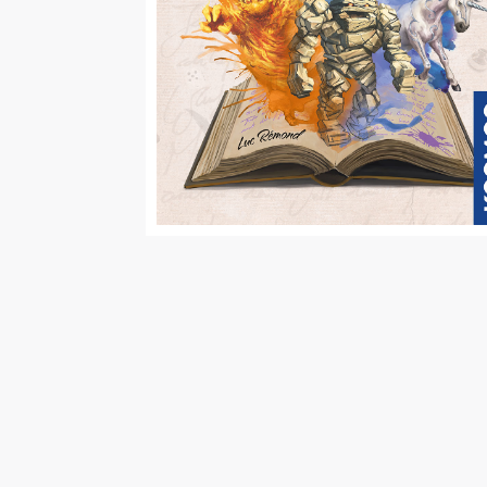
Malen/Modellbau
Rollenspiele
Sammelkartenspiele
Spielzubehör
Tabletop
Würfel