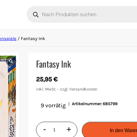
Products
search
enspiele
/ Fantasy Ink
Fantasy Ink
25,95
€
inkl. MwSt. – zzgl.
Versandkosten
Artikelnummer:
685799
9 vorrätig
Fantasy
-
+
In den Ware
Ink