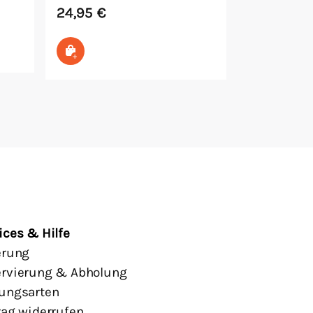
24,95
€
In den Warenkorb
ices & Hilfe
erung
rvierung & Abholung
ungsarten
rag widerrufen