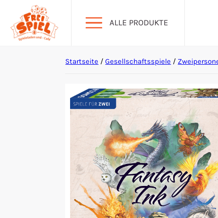
ALLE PRODUKTE
Startseite
/
Gesellschaftsspiele
/
Zweiperson
Aktion Hoher Spielwert
Escape Games
Events
Gesellschaftsspiele
Krimi-Dinner
Living Card Games