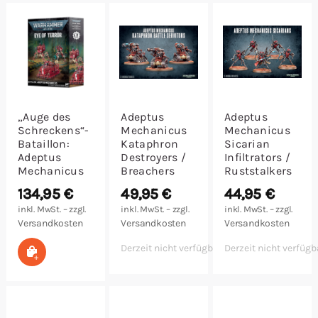
Malen/Modellbau
Rollenspiele
Sammelkartenspiele
„Auge des
Adeptus
Adeptus
Schreckens“-
Mechanicus
Mechanicus
Spielzubehör
Bataillon:
Kataphron
Sicarian
Adeptus
Destroyers /
Infiltrators /
Mechanicus
Breachers
Ruststalkers
Tabletop
134,95
€
49,95
€
44,95
€
inkl. MwSt. – zzgl.
inkl. MwSt. – zzgl.
inkl. MwSt. – zzgl.
Würfel
Versandkosten
Versandkosten
Versandkosten
Derzeit nicht verfügbar
Derzeit nicht verfügb
In den Warenkorb