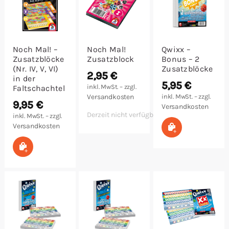
Noch Mal! –
Noch Mal!
Qwixx –
Zusatzblöcke
Zusatzblock
Bonus – 2
(Nr. IV, V, VI)
Zusatzblöcke
2,95
€
in der
5,95
€
inkl. MwSt. – zzgl.
Faltschachtel
Versandkosten
inkl. MwSt. – zzgl.
9,95
€
Versandkosten
Derzeit nicht verfügbar
inkl. MwSt. – zzgl.
Versandkosten
In den Warenk
In den Warenkorb