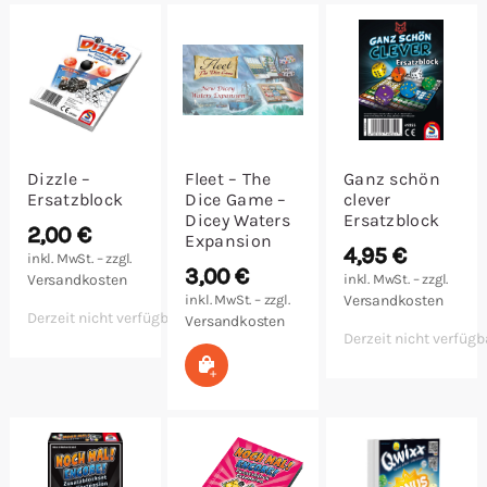
Malen/Modellbau
Rollenspiele
Sammelkartenspiele
Dizzle –
Fleet – The
Ganz schön
Ersatzblock
Dice Game –
clever
Spielzubehör
Dicey Waters
Ersatzblock
2,00
€
Expansion
4,95
€
inkl. MwSt. – zzgl.
Tabletop
3,00
€
Versandkosten
inkl. MwSt. – zzgl.
inkl. MwSt. – zzgl.
Versandkosten
Derzeit nicht verfügbar
Versandkosten
Würfel
Derzeit nicht verfügb
In den Warenkorb