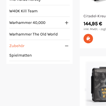
Malen/Modellbau
W40K Kill Team
Citadel-Kre
Rollenspiele
Warhammer 40,000
144,95
€
inkl. MwSt. – zzgl
Sammelkartenspiele
Warhammer The Old World
In den W
Spielzubehör
Zubehör
Spielmatten
Tabletop
Würfel