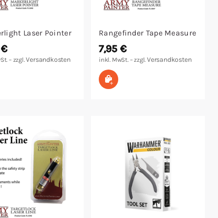
rlight Laser Pointer
Rangefinder Tape Measure
5
€
7,95
€
Versandkosten
Versandkosten
St. – zzgl.
inkl. MwSt. – zzgl.
 den Warenkorb
In den Warenkorb