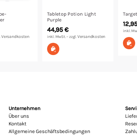
be-
Tabletop Potion Light
Target
er
Purple
12,9
44,95
€
inkl. Mw
Versandkosten
Versandkosten
.
inkl. MwSt. – zzgl.
In
arenkorb
In den Warenkorb
Unternehmen
Servi
Über uns
Lief
Kontakt
Rese
Allgemeine Geschäftsbedingungen
Zahl