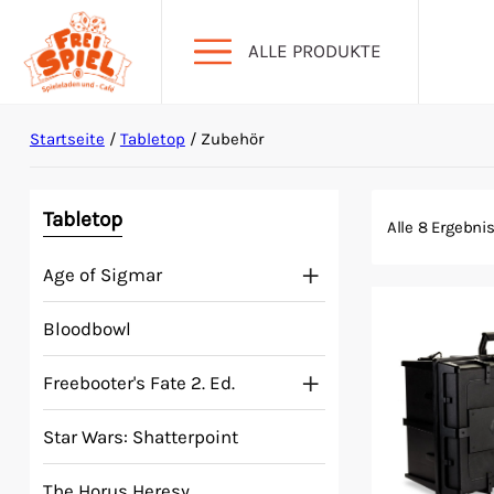
ALLE PRODUKTE
Startseite
/
Tabletop
/ Zubehör
Aktion Hoher Spielwert
Escape Games
Tabletop
Alle 8 Ergebni
Age of Sigmar
Events
Bloodbowl
Gesellschaftsspiele
Freebooter's Fate 2. Ed.
Krimi-Dinner
Star Wars: Shatterpoint
Living Card Games
The Horus Heresy