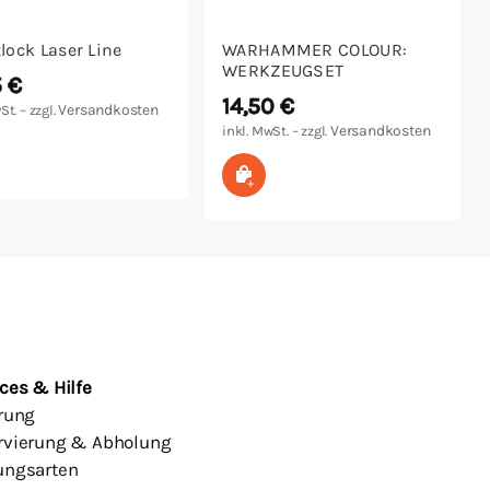
lock Laser Line
WARHAMMER COLOUR:
WERKZEUGSET
5
€
14,50
€
Versandkosten
St. – zzgl.
Versandkosten
inkl. MwSt. – zzgl.
 den Warenkorb
In den Warenkorb
ces & Hilfe
erung
rvierung & Abholung
ungsarten