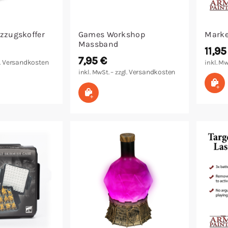
uzzugskoffer
Games Workshop
Marke
Massband
11,9
7,95
€
Versandkosten
.
inkl. Mw
Versandkosten
inkl. MwSt. – zzgl.
arenkorb
In
In den Warenkorb