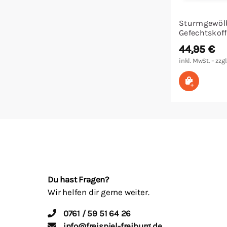
Sturmgewöl
Gefechtskoff
44,95
€
inkl. MwSt. – zzgl
In den W
Du hast Fragen?
Wir helfen dir gerne weiter.
0761 / 59 51 64 26
info@freispiel-freiburg.de