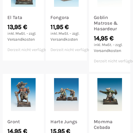
El Tata
Fongora
Goblin
Matrose &
13,95
€
11,95
€
Hasardeur
inkl. MwSt. – zzgl.
inkl. MwSt. – zzgl.
14,95
€
Versandkosten
Versandkosten
inkl. MwSt. – zzgl.
Derzeit nicht verfügbar
Derzeit nicht verfügbar
Versandkosten
Derzeit nicht verfügb
Gront
Harte Jungs
Momma
Cebada
14,95
€
15,95
€