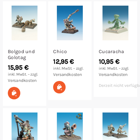
Malen/Modellbau
Rollenspiele
Sammelkartenspiele
Bolgod und
Chico
Cucaracha
Golotag
Spielzubehör
12,95
€
10,95
€
15,95
€
inkl. MwSt. – zzgl.
inkl. MwSt. – zzgl.
inkl. MwSt. – zzgl.
Versandkosten
Versandkosten
Tabletop
Versandkosten
Derzeit nicht verfügb
In den Warenkorb
In den Warenkorb
Würfel