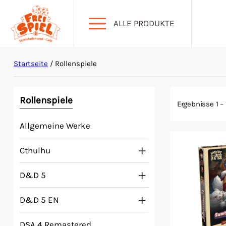
ALLE PRODUKTE
Startseite
/ Rollenspiele
Aktion Hoher Spielwert
Escape Games
Rollenspiele
Ergebnisse 1 –
Allgemeine Werke
Events
Cthulhu
Gesellschaftsspiele
D&D 5
Krimi-Dinner
D&D 5 EN
Living Card Games
DSA 4 Remastered