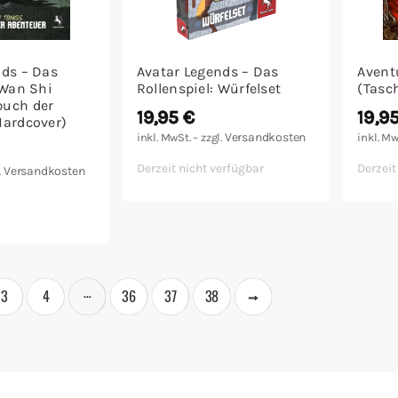
nds – Das
Avatar Legends – Das
Avent
 Wan Shi
Rollenspiel: Würfelset
(Tasc
buch der
19,95
€
19,9
Hardcover)
Versandkosten
inkl. MwSt. – zzgl.
inkl. Mw
Derzeit nicht verfügbar
Derzeit
Versandkosten
.
arenkorb
→
…
3
4
36
37
38