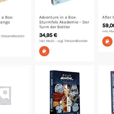
 a Box:
Adventure in a Box:
After 
tango
Sturmfels Akademie – Der
59,
Turm der Bettler
inkl. Mw
34,95
€
Versandkosten
.
Versandkosten
In
inkl. MwSt. – zzgl.
arenkorb
In den Warenkorb