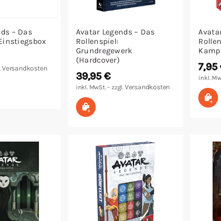
nds – Das
Avatar Legends – Das
Avata
 Einstiegsbox
Rollenspiel:
Rollen
Grundregewerk
Kampf
(Hardcover)
7,95
Versandkosten
.
39,95
€
inkl. Mw
arenkorb
Versandkosten
inkl. MwSt. – zzgl.
In
In den Warenkorb