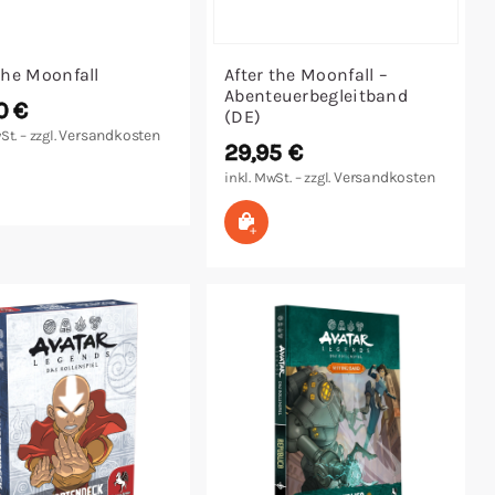
the Moonfall
After the Moonfall –
Abenteuerbegleitband
00
€
(DE)
Versandkosten
St. – zzgl.
29,95
€
 den Warenkorb
Versandkosten
inkl. MwSt. – zzgl.
In den Warenkorb