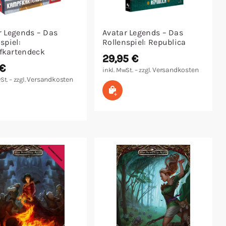
r Legends – Das
Avatar Legends – Das
spiel:
Rollenspiel: Republica
kartendeck
29,95
€
€
Versandkosten
inkl. MwSt. – zzgl.
Versandkosten
St. – zzgl.
In den Warenkorb
 den Warenkorb