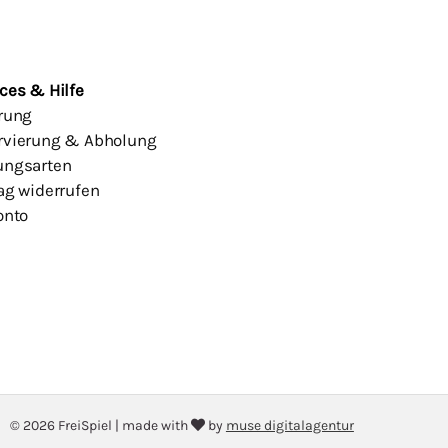
ces & Hilfe
erung
rvierung & Abholung
ungsarten
ag widerrufen
onto
© 2026 FreiSpiel
|
made with
by
muse digitalagentur