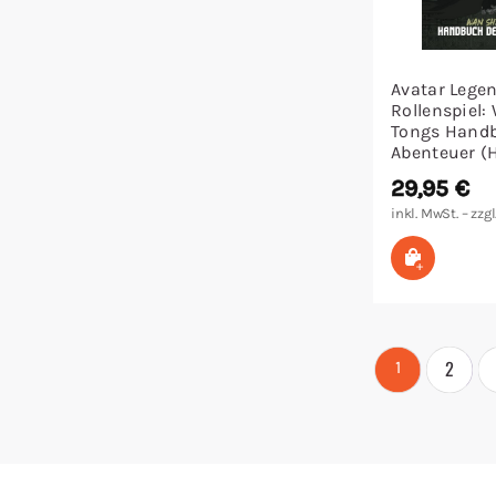
Avatar Lege
Rollenspiel:
Tongs Hand
Abenteuer (
29,95
€
inkl. MwSt. – zzgl
In den W
2
1