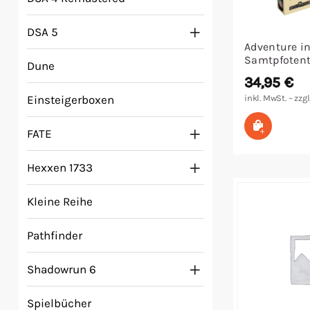
Malen/Modellbau
DSA 5
Adventure in
Rollenspiele
Samtpfoten
Dune
34,95
€
Sammelkartenspiele
Einsteigerboxen
inkl. MwSt. – zzgl
In den W
Spielzubehör
FATE
Hexxen 1733
Tabletop
Kleine Reihe
Würfel
Pathfinder
Shadowrun 6
Spielbücher