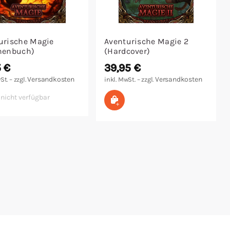
urische Magie
Aventurische Magie 2
henbuch)
(Hardcover)
5
€
39,95
€
Versandkosten
Versandkosten
St. – zzgl.
inkl. MwSt. – zzgl.
 nicht verfügbar
In den Warenkorb