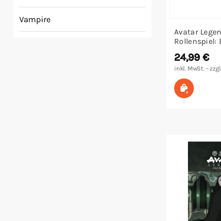
Vampire
Avatar Lege
Rollenspiel:
24,99
€
inkl. MwSt. – zzgl
In den W