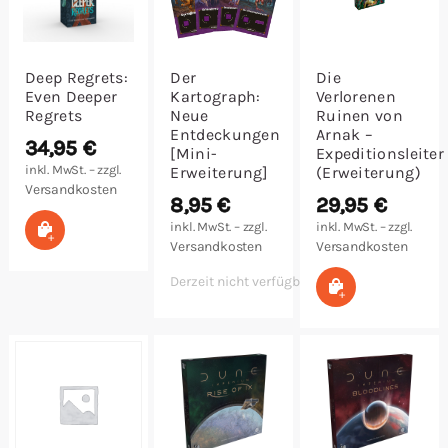
Deep Regrets:
Der
Die
Even Deeper
Kartograph:
Verlorenen
Regrets
Neue
Ruinen von
Entdeckungen
Arnak –
34,95
€
[Mini-
Expeditionsleiter
inkl. MwSt. – zzgl.
Erweiterung]
(Erweiterung)
Versandkosten
8,95
€
29,95
€
In den Warenkorb
inkl. MwSt. – zzgl.
inkl. MwSt. – zzgl.
Versandkosten
Versandkosten
Derzeit nicht verfügbar
In den Warenk