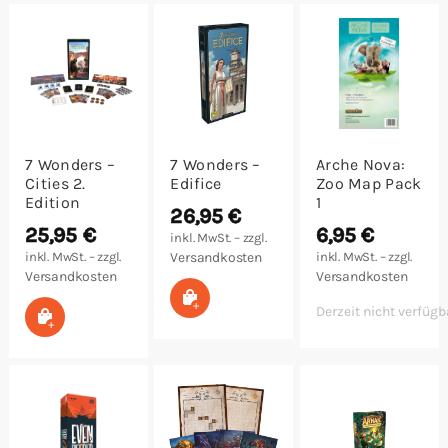
Malen/Modellbau
Rollenspiele
Sammelkartenspiele
7 Wonders –
7 Wonders –
Arche Nova:
Cities 2.
Edifice
Zoo Map Pack
Spielzubehör
Edition
1
26,95
€
25,95
€
6,95
€
inkl. MwSt. – zzgl.
Tabletop
inkl. MwSt. – zzgl.
Versandkosten
inkl. MwSt. – zzgl.
Versandkosten
Versandkosten
In den Warenkorb
Würfel
Derzeit nicht verfügb
In den Warenkorb