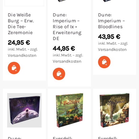
Die Weiße
Dune:
Dune:
Burg – Erw.
Imperium –
Imperium –
Die Tee-
Rise of Ix •
Bloodlines
Zeremonie
Erweiterung
43,95
€
DE
24,95
€
inkl. MwSt. – zzgl.
44,95
€
inkl. MwSt. – zzgl.
Versandkosten
Versandkosten
inkl. MwSt. – zzgl.
Versandkosten
In den Warenk
In den Warenkorb
In den Warenkorb
Dune:
Everdell:
Everdell: