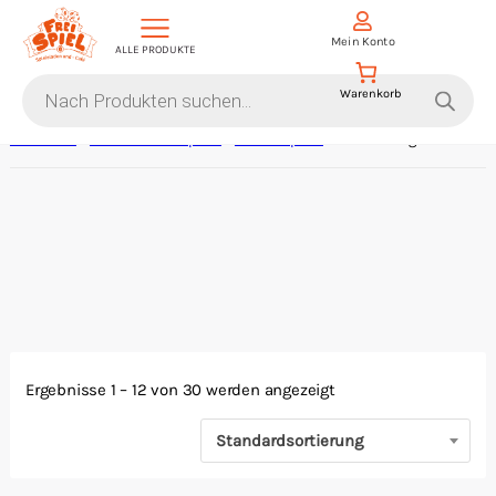
D
Mein Konto
ALLE PRODUKTE
i
Products
search
Startseite
/
Gesellschaftsspiele
/
Kennerspiele
/ Erweiterung
Aktion Hoher Spielwert
Escape Games
Events
Gesellschaftsspiele
Ergebnisse 1 – 12 von 30 werden angezeigt
Krimi-Dinner
Standardsortierung
Living Card Games