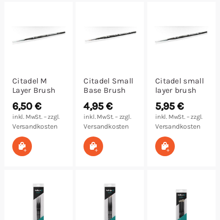
Malen/Modellbau
Rollenspiele
Sammelkartenspiele
Citadel M
Citadel Small
Citadel small
Layer Brush
Base Brush
layer brush
Spielzubehör
6,50
€
4,95
€
5,95
€
inkl. MwSt. – zzgl.
inkl. MwSt. – zzgl.
inkl. MwSt. – zzgl.
Tabletop
Versandkosten
Versandkosten
Versandkosten
In den Warenkorb
In den Warenkorb
In den Warenk
Würfel