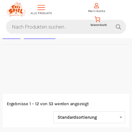
D
Mein Konto
ALLE PRODUKTE
i
Products
search
Startseite
/
Malen/Modellbau
/ Pinsel
Aktion Hoher Spielwert
Escape Games
Events
Gesellschaftsspiele
Ergebnisse 1 – 12 von 53 werden angezeigt
Krimi-Dinner
Standardsortierung
Living Card Games