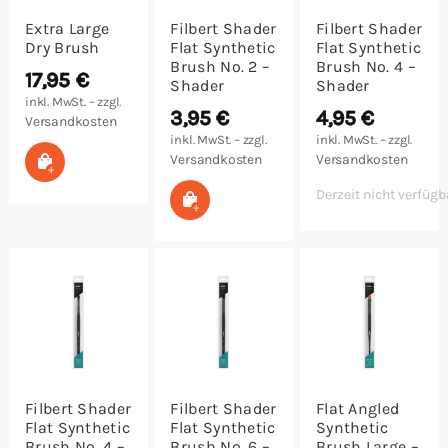
Extra Large
Filbert Shader
Filbert Shader
Dry Brush
Flat Synthetic
Flat Synthetic
Brush No. 2 –
Brush No. 4 –
17,95
€
Shader
Shader
inkl. MwSt. – zzgl.
3,95
€
4,95
€
Versandkosten
inkl. MwSt. – zzgl.
inkl. MwSt. – zzgl.
In den Warenkorb
Versandkosten
Versandkosten
Derzeit nicht verfügb
In den Warenkorb
Filbert Shader
Filbert Shader
Flat Angled
Flat Synthetic
Flat Synthetic
Synthetic
Brush No. 4 –
Brush No. 6 –
Brush Large –