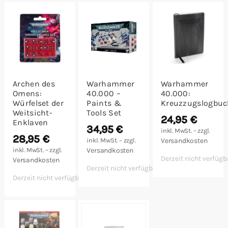
Malen/Modellbau
Rollenspiele
Sammelkartenspiele
Archen des
Warhammer
Warhammer
Omens:
40.000 –
40.000:
Spielzubehör
Würfelset der
Paints &
Kreuzzugslogbuc
Weitsicht-
Tools Set
24,95
€
Enklaven
Tabletop
34,95
€
inkl. MwSt. – zzgl.
28,95
€
inkl. MwSt. – zzgl.
Versandkosten
inkl. MwSt. – zzgl.
Versandkosten
Würfel
Derzeit nicht verfügb
Versandkosten
Derzeit nicht verfügbar
Derzeit nicht verfügbar