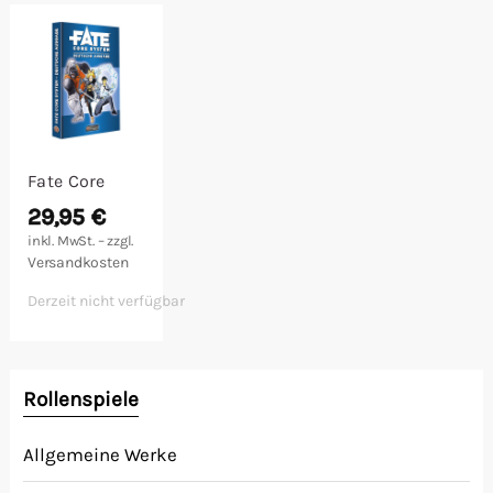
Malen/Modellbau
Rollenspiele
Sammelkartenspiele
Fate Core
Spielzubehör
29,95
€
inkl. MwSt. – zzgl.
Versandkosten
Tabletop
Derzeit nicht verfügbar
Würfel
Rollenspiele
Allgemeine Werke