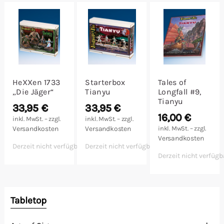
Malen/Modellbau
Rollenspiele
Sammelkartenspiele
HeXXen 1733
Starterbox
Tales of
„Die Jäger“
Tianyu
Longfall #9,
Spielzubehör
Tianyu
33,95
€
33,95
€
16,00
€
inkl. MwSt. – zzgl.
inkl. MwSt. – zzgl.
Tabletop
Versandkosten
Versandkosten
inkl. MwSt. – zzgl.
Versandkosten
Derzeit nicht verfügbar
Derzeit nicht verfügbar
Würfel
Derzeit nicht verfügb
Tabletop