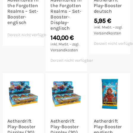
the Forgotten
the Forgotten
Play-Booster
Realms – Set-
Realms – Set-
deutsch
Booster-
Booster-
5,95
€
englisch
Display-
inkl. MwSt. – zzgl.
englisch
Versandkosten
Derzeit nicht verfügbar
140,00
€
Derzeit nicht verfügb
inkl. MwSt. – zzgl.
Versandkosten
Derzeit nicht verfügbar
Aetherdrift
Aetherdrift
Aetherdrift
Play-Booster
Play-Booster
Play-Booster
Display (30)
Display (30)
englisch