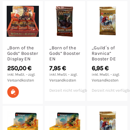
Malen/Modellbau
Rollenspiele
Sammelkartenspiele
„Born of the
„Born of the
„Guild´s of
Gods“ Booster
Gods“ Booster
Ravnica“
Spielzubehör
Display EN
EN
Booster DE
250,00
€
7,95
€
6,95
€
Tabletop
inkl. MwSt. – zzgl.
inkl. MwSt. – zzgl.
inkl. MwSt. – zzgl.
Versandkosten
Versandkosten
Versandkosten
Würfel
Derzeit nicht verfügbar
Derzeit nicht verfügb
In den Warenkorb