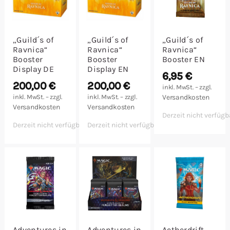
„Guild´s of
„Guild´s of
„Guild´s of
Ravnica“
Ravnica“
Ravnica“
Booster
Booster
Booster EN
Display DE
Display EN
6,95
€
200,00
€
200,00
€
inkl. MwSt. – zzgl.
inkl. MwSt. – zzgl.
inkl. MwSt. – zzgl.
Versandkosten
Versandkosten
Versandkosten
Derzeit nicht verfügb
Derzeit nicht verfügbar
Derzeit nicht verfügbar
Adventures in
Adventures in
Aetherdrift