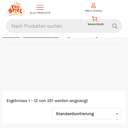
D
Mein Konto
ALLE PRODUKTE
i
Products
search
Startseite
/
Sammelkartenspiele
/ Magic The Gathering
Aktion Hoher Spielwert
Escape Games
Events
Gesellschaftsspiele
Ergebnisse 1 – 12 von 221 werden angezeigt
Krimi-Dinner
Standardsortierung
Living Card Games