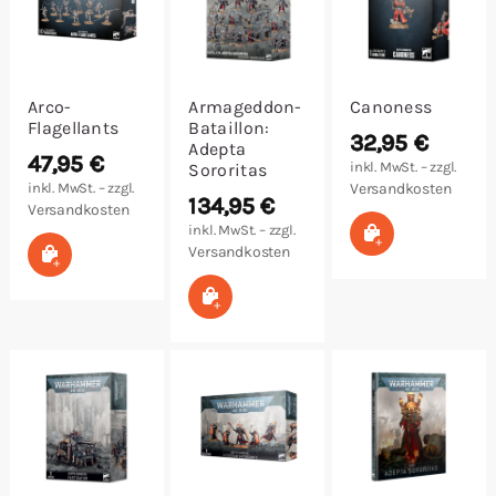
Arco-
Armageddon-
Canoness
Flagellants
Bataillon:
32,95
€
Adepta
47,95
€
inkl. MwSt. – zzgl.
Sororitas
inkl. MwSt. – zzgl.
Versandkosten
134,95
€
Versandkosten
inkl. MwSt. – zzgl.
In den Warenk
In den Warenkorb
Versandkosten
In den Warenkorb