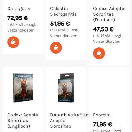
Castigator
Celestia
Codex: Adepta
Sacresantis
Sororitas
72,95
€
(Deutsch)
51,95
€
inkl. MwSt. – zzgl.
47,50
€
Versandkosten
inkl. MwSt. – zzgl.
Versandkosten
inkl. MwSt. – zzgl.
In den Warenkorb
Versandkosten
In den Warenkorb
In den Warenk
Codex: Adepta
Datenblattkarten:
Exorcist
Sororitas
Adepta
71,95
€
(Englisch)
Sororitas
inkl. MwSt. – zzgl.