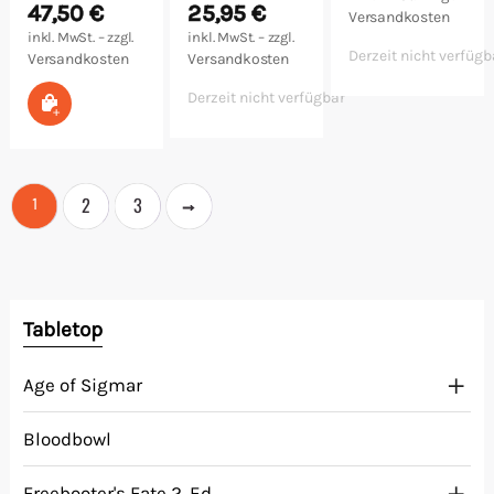
47,50
€
25,95
€
Versandkosten
inkl. MwSt. – zzgl.
inkl. MwSt. – zzgl.
Derzeit nicht verfügb
Versandkosten
Versandkosten
Derzeit nicht verfügbar
In den Warenkorb
→
2
3
1
Tabletop
Age of Sigmar
Bloodbowl
Freebooter's Fate 2. Ed.