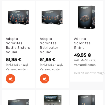
Malen/Modellbau
Rollenspiele
Sammelkartenspiele
Adepta
Adepta
Adepta
Sororitas
Sororitas
Sororitas
Spielzubehör
Battle Sisters
Retributor
Rhino
Squad
Squad
49,95
€
Tabletop
51,95
€
51,95
€
inkl. MwSt. – zzgl.
inkl. MwSt. – zzgl.
inkl. MwSt. – zzgl.
Versandkosten
Versandkosten
Versandkosten
Würfel
Derzeit nicht verfügb
In den Warenkorb
In den Warenkorb