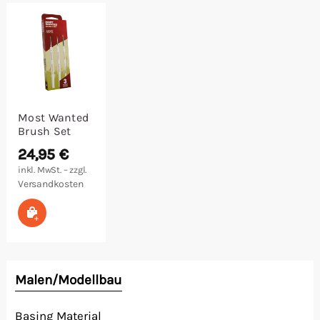
Malen/Modellbau
Rollenspiele
Sammelkartenspiele
Most Wanted
Brush Set
Spielzubehör
24,95
€
inkl. MwSt. – zzgl.
Tabletop
Versandkosten
In den Warenkorb
Würfel
Malen/Modellbau
Basing Material