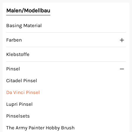
Malen/Modellbau
Malen/Modellbau
Rollenspiele
Basing Material
Sammelkartenspiele
Farben
Klebstoffe
Spielzubehör
Pinsel
Tabletop
Citadel Pinsel
Würfel
Da Vinci Pinsel
Lupri Pinsel
Pinselsets
The Army Painter Hobby Brush