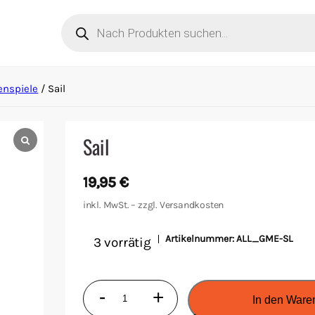
Products
search
enspiele
/ Sail
Sail
19,95
€
inkl. MwSt. – zzgl.
Versandkosten
Artikelnummer:
ALL_GME-SL
3 vorrätig
Sail
-
+
In den Ware
Menge