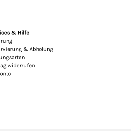
ices & Hilfe
erung
rvierung & Abholung
ungsarten
rag widerrufen
Konto