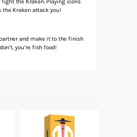
 fight the Kraken. Playing icons
 the Kraken attack you!
artner and make it to the finish
on’t, you’re fish food!