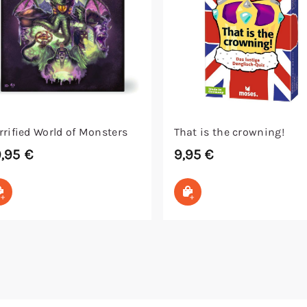
rrified World of Monsters
That is the crowning!
9,95
€
9,95
€
In den Warenkorb
In den Warenkorb