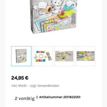
Malen/Modellbau
Rollenspiele
Sammelkartenspiele
Spielzubehör
Tabletop
Würfel
24,95
€
inkl. MwSt. – zzgl.
Versandkosten
Artikelnummer:
2011822001
2 vorrätig