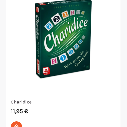
Charidice
11,95
€
In den Warenkorb