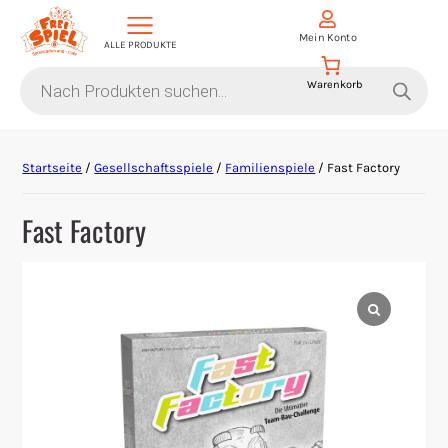
Mein Konto
ALLE PRODUKTE
Products
search
Aktion Hoher Spielwert
Startseite
/
Gesellschaftsspiele
/
Familienspiele
/ Fast Factory
Escape Games
Fast Factory
Events
Gesellschaftsspiele
Krimi-Dinner
Living Card Games