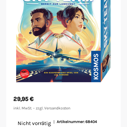
Malen/Modellbau
Rollenspiele
Sammelkartenspiele
Spielzubehör
Tabletop
Würfel
29,95
€
inkl. MwSt. – zzgl.
Versandkosten
Artikelnummer:
68404
Nicht vorrätig