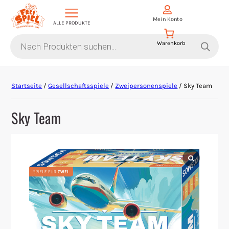
Mein Konto
ALLE PRODUKTE
Products
search
Aktion Hoher Spielwert
Startseite
/
Gesellschaftsspiele
/
Zweipersonenspiele
/ Sky Team
Escape Games
Sky Team
Events
Gesellschaftsspiele
Krimi-Dinner
Living Card Games