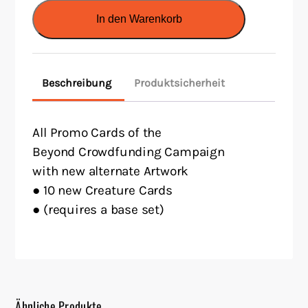
Beyond
In den Warenkorb
Add-
on
Pack
Beschreibung
Produktsicherheit
DE
Menge
All Promo Cards of the
Beyond Crowdfunding Campaign
with new alternate Artwork
● 10 new Creature Cards
● (requires a base set)
Ähnliche Produkte