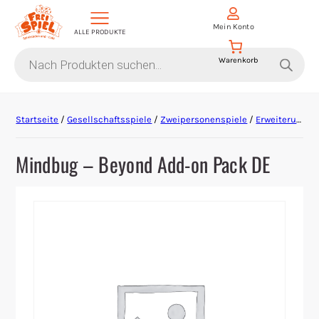
Mein Konto
ALLE PRODUKTE
Products
search
Aktion Hoher Spielwert
Startseite
/
Gesellschaftsspiele
/
Zweipersonenspiele
/
Erweiterung
/ 
Escape Games
Mindbug – Beyond Add-on Pack DE
Events
Gesellschaftsspiele
Krimi-Dinner
Living Card Games