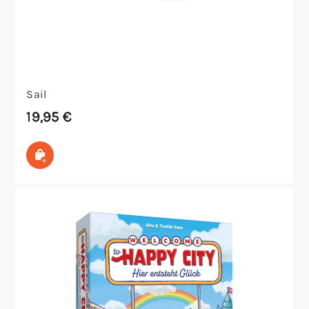
Sail
19,95
€
In den Warenkorb