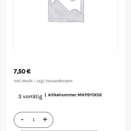
Malen/Modellbau
Rollenspiele
Sammelkartenspiele
Spielzubehör
7,50
€
Tabletop
inkl. MwSt. – zzgl.
Versandkosten
Würfel
Artikelnummer:
MIKPBYDE02
3 vorrätig
Mindbug
-
+
-