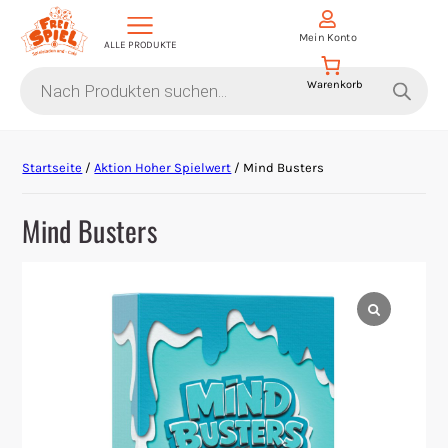
Mein Konto
ALLE PRODUKTE
Products
search
Aktion Hoher Spielwert
Startseite
/
Aktion Hoher Spielwert
/ Mind Busters
Escape Games
Mind Busters
Events
Gesellschaftsspiele
Krimi-Dinner
Living Card Games