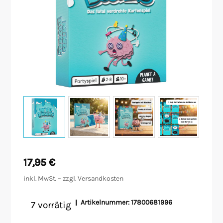
Malen/Modellbau
Rollenspiele
Sammelkartenspiele
Spielzubehör
Tabletop
Würfel
17,95
€
inkl. MwSt. – zzgl.
Versandkosten
Artikelnummer:
17800681996
7 vorrätig