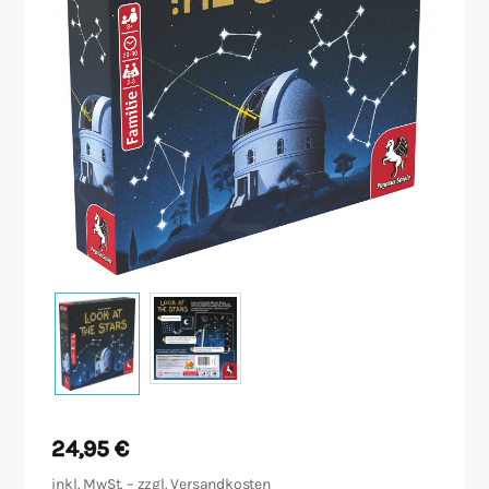
Malen/Modellbau
Rollenspiele
Sammelkartenspiele
Spielzubehör
Tabletop
Würfel
24,95
€
inkl. MwSt. – zzgl.
Versandkosten