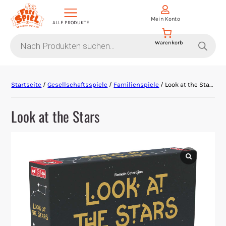
Mein Konto
ALLE PRODUKTE
Products
search
Aktion Hoher Spielwert
Startseite
/
Gesellschaftsspiele
/
Familienspiele
/ Look at the Stars
Escape Games
Look at the Stars
Events
Gesellschaftsspiele
Krimi-Dinner
Living Card Games