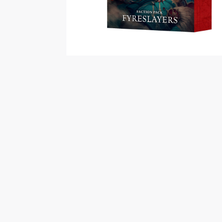
Malen/Modellbau
Rollenspiele
Sammelkartenspiele
Spielzubehör
Tabletop
Würfel