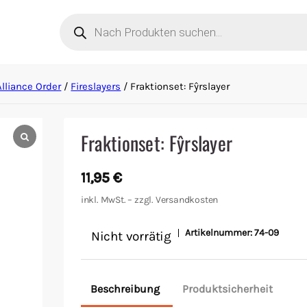
Products
search
lliance Order
/
Fireslayers
/ Fraktionset: Fŷrslayer
Fraktionset: Fŷrslayer
11,95
€
inkl. MwSt. – zzgl.
Versandkosten
Artikelnummer:
74-09
Nicht vorrätig
Beschreibung
Produktsicherheit