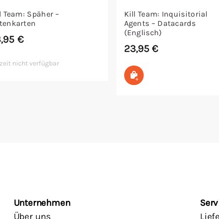
ll Team: Späher –
Kill Team: Inquisitorial
tenkarten
Agents – Datacards
(Englisch)
3,95
€
23,95
€
zeit nicht verfügbar
In den Warenkorb
Unternehmen
Serv
Über uns
Lief