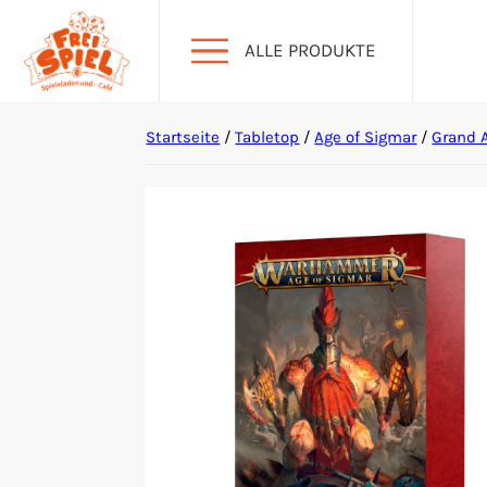
ALLE PRODUKTE
Startseite
/
Tabletop
/
Age of Sigmar
/
Grand A
Aktion Hoher Spielwert
Escape Games
Events
Gesellschaftsspiele
Krimi-Dinner
Living Card Games