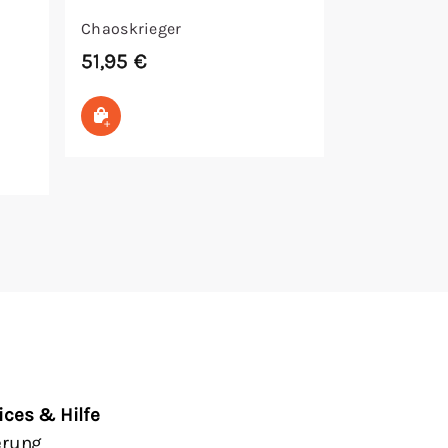
Chaoskrieger
51,95
€
In den Warenkorb
ices & Hilfe
erung