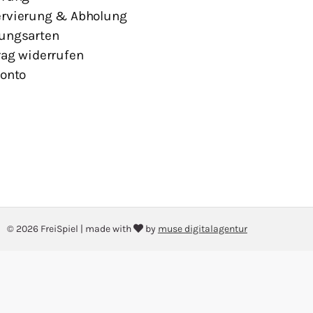
rvierung & Abholung
ungsarten
rag widerrufen
Konto
© 2026 FreiSpiel
|
made with
by
muse digitalagentur