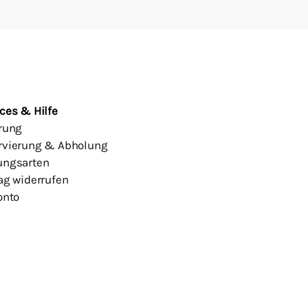
ces & Hilfe
erung
rvierung & Abholung
ungsarten
ag widerrufen
onto