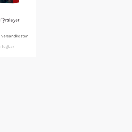
 Fŷrslayer
Versandkosten
.
erfügbar