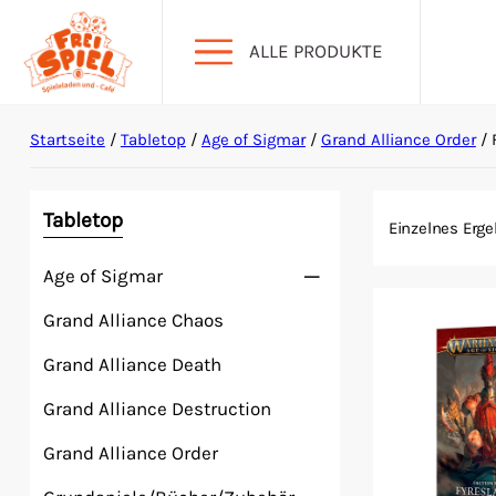
ALLE PRODUKTE
Startseite
/
Tabletop
/
Age of Sigmar
/
Grand Alliance Order
/ 
Aktion Hoher Spielwert
Escape Games
Tabletop
Einzelnes Erge
Age of Sigmar
Events
Grand Alliance Chaos
Gesellschaftsspiele
Grand Alliance Death
Krimi-Dinner
Grand Alliance Destruction
Grand Alliance Order
Living Card Games