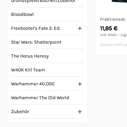
Grundspiele/Bücher/Zubehör
Malen/Modellbau
Bloodbowl
Fraktionset:
Rollenspiele
11,95
€
Freebooter's Fate 2. Ed.
inkl. MwSt. – zzgl
Sammelkartenspiele
Star Wars: Shatterpoint
Derzeit nicht v
Spielzubehör
The Horus Heresy
Tabletop
W40K Kill Team
Warhammer 40,000
Würfel
Warhammer The Old World
Zubehör