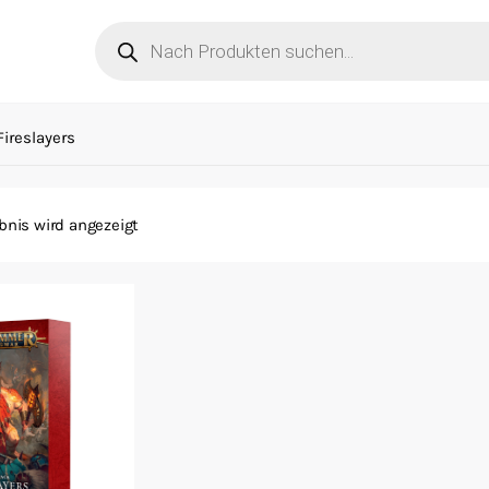
Products
search
Fireslayers
bnis wird angezeigt