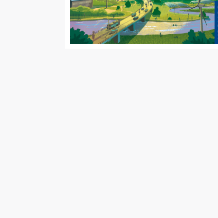
Malen/Modellbau
Rollenspiele
Sammelkartenspiele
Spielzubehör
Tabletop
Würfel