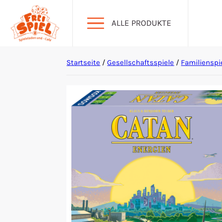
ALLE PRODUKTE
Startseite
/
Gesellschaftsspiele
/
Familienspi
Aktion Hoher Spielwert
Escape Games
Events
Gesellschaftsspiele
Krimi-Dinner
Living Card Games