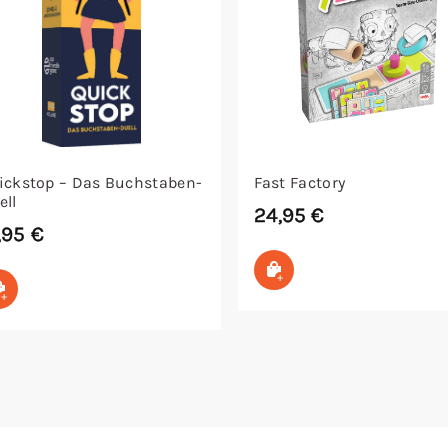
ickstop – Das Buchstaben-
Fast Factory
ell
24,95
€
,95
€
In den Warenkorb
In den Warenkorb