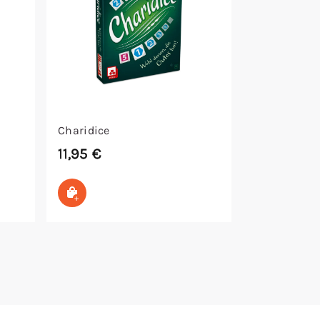
Charidice
11,95
€
In den Warenkorb