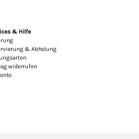
ices & Hilfe
erung
rvierung & Abholung
ungsarten
rag widerrufen
Konto