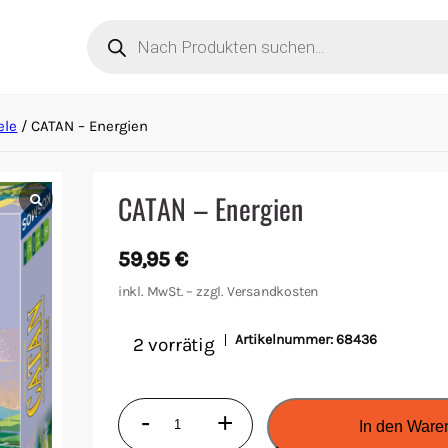
Products
search
ele
/ CATAN – Energien
CATAN – Energien
59,95
€
inkl. MwSt. – zzgl.
Versandkosten
Artikelnummer:
68436
2 vorrätig
CATAN
-
+
In den Ware
-