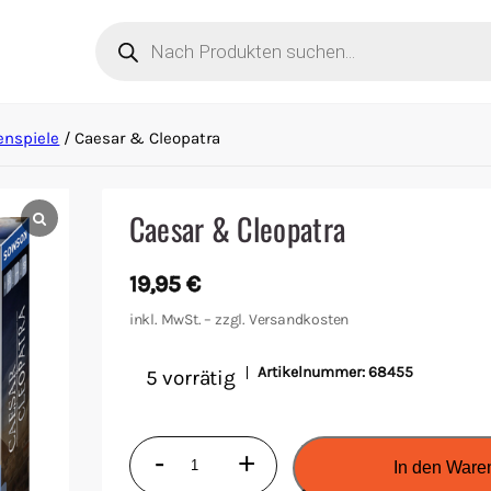
Products
search
enspiele
/ Caesar & Cleopatra
Caesar & Cleopatra
19,95
€
inkl. MwSt. – zzgl.
Versandkosten
Artikelnummer:
68455
5 vorrätig
Caesar
-
+
In den Ware
&