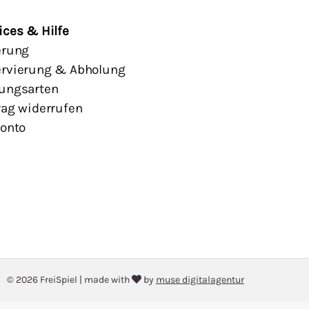
ices & Hilfe
erung
rvierung & Abholung
ungsarten
rag widerrufen
Konto
© 2026 FreiSpiel
|
made with
by
muse digitalagentur