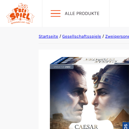
ALLE PRODUKTE
Startseite
/
Gesellschaftsspiele
/
Zweiperson
Aktion Hoher Spielwert
Escape Games
Events
Gesellschaftsspiele
Krimi-Dinner
Living Card Games