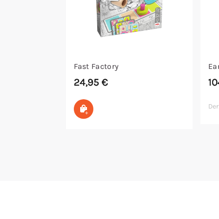
Fast Factory
Ea
24,95
€
10
Der
In den Warenkorb