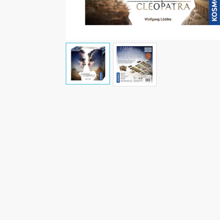
Malen/Modellbau
Rollenspiele
Sammelkartenspiele
Spielzubehör
Tabletop
Würfel