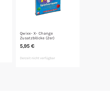
Qwixx- X- Change
Zusatzblöcke (2er)
5,95
€
Derzeit nicht verfügbar