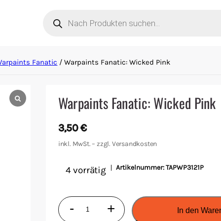
Products
search
arpaints Fanatic
/ Warpaints Fanatic: Wicked Pink
Warpaints Fanatic: Wicked Pink
3,50
€
inkl. MwSt. – zzgl.
Versandkosten
Artikelnummer:
TAPWP3121P
4 vorrätig
Warpaints
-
+
In den Ware
Fanatic: