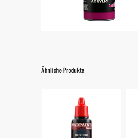
Malen/Modellbau
Rollenspiele
Sammelkartenspiele
Spielzubehör
Ähnliche Produkte
Tabletop
Würfel