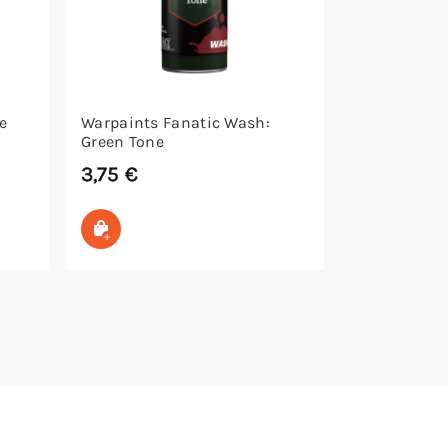
e
Warpaints Fanatic Wash:
Green Tone
3,75
€
In den Warenkorb