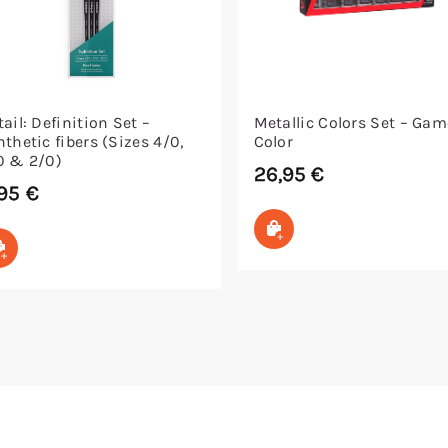
ail: Definition Set –
Metallic Colors Set – Gam
nthetic fibers (Sizes 4/0,
Color
0 & 2/0)
26,95
€
,95
€
In den Warenkorb
In den Warenkorb