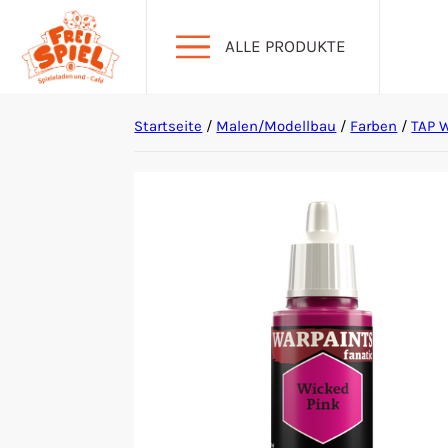
ALLE PRODUKTE
Startseite
/
Malen/Modellbau
/
Farben
/
TAP W
Aktion Hoher Spielwert
Escape Games
Events
Gesellschaftsspiele
Krimi-Dinner
Living Card Games