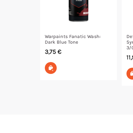
Warpaints Fanatic Wash:
Det
Dark Blue Tone
Sy
3/
3,75
€
11
In den Warenkorb