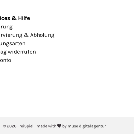
ices & Hilfe
erung
rvierung & Abholung
ungsarten
rag widerrufen
Konto
© 2026 FreiSpiel
|
made with
by
muse digitalagentur