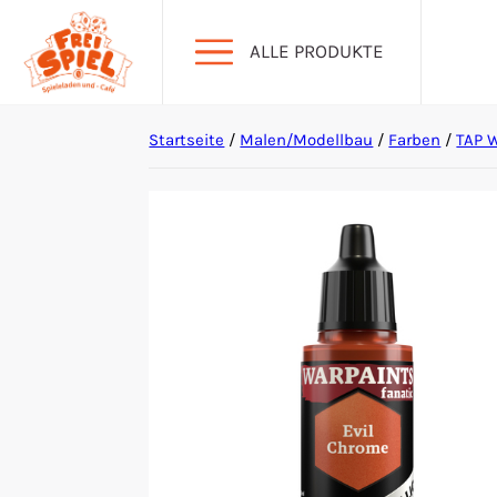
ALLE PRODUKTE
Startseite
/
Malen/Modellbau
/
Farben
/
TAP W
Aktion Hoher Spielwert
Escape Games
Events
Gesellschaftsspiele
Krimi-Dinner
Living Card Games