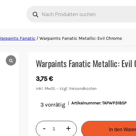
Products
search
arpaints Fanatic
/ Warpaints Fanatic Metallic: Evil Chrome
Warpaints Fanatic Metallic: Evi
3,75
€
inkl. MwSt. – zzgl.
Versandkosten
Artikelnummer:
TAPWP3185P
3 vorrätig
Warpaints
-
+
In den Ware
Fanatic