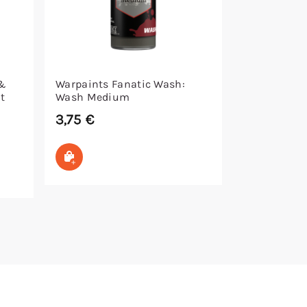
 &
Warpaints Fanatic Wash:
at
Wash Medium
3,75
€
In den Warenkorb