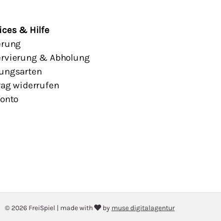
ices & Hilfe
erung
rvierung & Abholung
ungsarten
rag widerrufen
Konto
© 2026 FreiSpiel
|
made with
by
muse digitalagentur