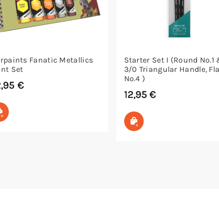
rpaints Fanatic Metallics
Starter Set I (Round No.1
int Set
3/0 Triangular Handle, Fl
No.4 )
2,95
€
12,95
€
In den Warenkorb
In den Warenkorb