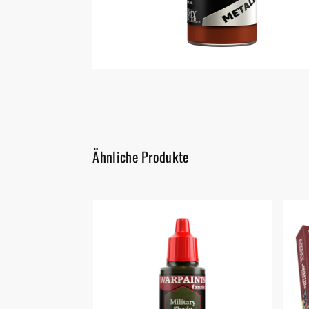
Malen/Modellbau
Rollenspiele
Sammelkartenspiele
Spielzubehör
Ähnliche Produkte
Tabletop
Würfel