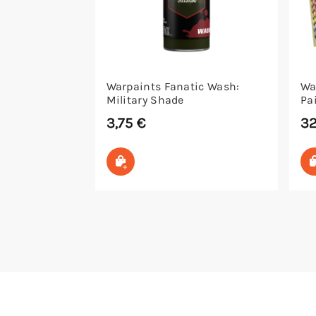
Warpaints Fanatic Wash:
Wa
Military Shade
Pa
3,75
€
3
In den Warenkorb