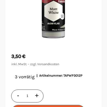
Malen/Modellbau
Rollenspiele
Sammelkartenspiele
Spielzubehör
3,50
€
Tabletop
inkl. MwSt. – zzgl.
Versandkosten
Würfel
Artikelnummer:
TAPWP3012P
3 vorrätig
Warpaints
-
+
Fanatic: