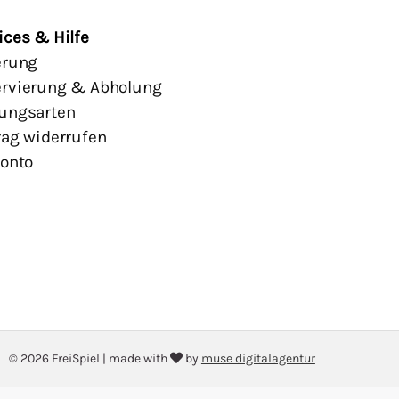
ices & Hilfe
erung
rvierung & Abholung
ungsarten
rag widerrufen
Konto
© 2026 FreiSpiel
|
made with
by
muse digitalagentur