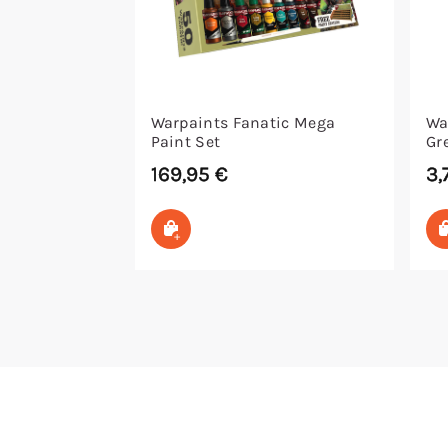
Warpaints Fanatic Mega
Wa
Paint Set
Gr
169,95
€
3,
In den Warenkorb