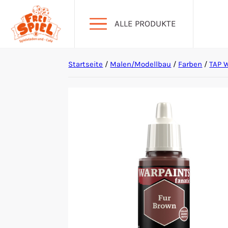
ALLE PRODUKTE
Startseite
/
Malen/Modellbau
/
Farben
/
TAP W
Aktion Hoher Spielwert
Escape Games
Events
Gesellschaftsspiele
Krimi-Dinner
Living Card Games