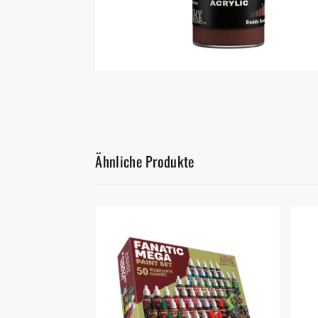
Malen/Modellbau
Rollenspiele
Sammelkartenspiele
Spielzubehör
Ähnliche Produkte
Tabletop
Würfel