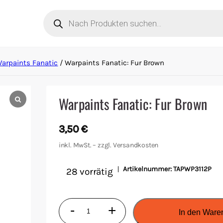
Products
search
arpaints Fanatic
/ Warpaints Fanatic: Fur Brown
Warpaints Fanatic: Fur Brown
3,50
€
inkl. MwSt. – zzgl.
Versandkosten
Artikelnummer:
TAPWP3112P
28 vorrätig
Warpaints
-
+
In den Ware
Fanatic: