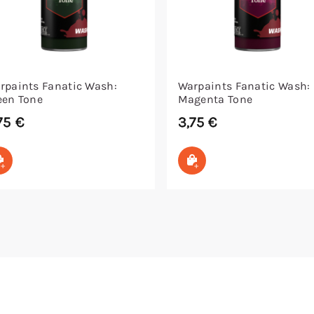
rpaints Fanatic Wash:
Warpaints Fanatic Wash:
een Tone
Magenta Tone
75
€
3,75
€
In den Warenkorb
In den Warenkorb