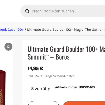
Products
search
Deck Case 100+
/ Ultimate Guard Boulder 100+ Magic: The Gatheri
Ultimate Guard Boulder 100+ Ma
Summit“ – Boros
14,95
€
inkl. MwSt. – zzgl.
Versandkosten
Artikelnummer:
UGD011465
3 vorrätig
Ultimate