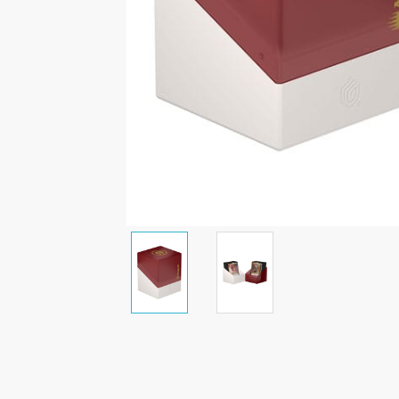
Malen/Modellbau
Rollenspiele
Sammelkartenspiele
Spielzubehör
Tabletop
Würfel