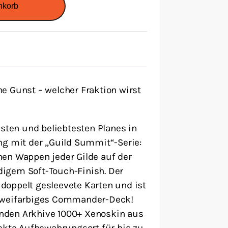
nkorb
e Gunst – welcher Fraktion wirst
hsten und beliebtesten Planes in
ng mit der „Guild Summit“-Serie:
en Wappen jeder Gilde auf der
igem Soft-Touch-Finish. Der
0 doppelt gesleevete Karten und ist
 zweifarbiges Commander-Deck!
nden Arkhive 1000+ Xenoskin aus
fekte Aufbewahrungsort für bis zu