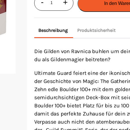
-
+
In den Ware
Guard
Boulder
100+
Beschreibung
Produktsicherheit
Magic:
The
Die Gilden von Ravnica buhlen um dein
Gathering
du als Gildenmagier beitreten?
"Guild
Summit"
Ultimate Guard feiert eine der ikonisc
-
der Geschichte von Magic: The Gatheri
Boros
Zehn edle Boulder 100+ mit dem golden
Menge
semidurchsichtigen Deck-Box mit seid
Boulder 100+ bietet Platz für bis zu 10
damit das perfekte Zuhause für dein
Verpasse auch nicht den atemberaube
der „Guild Summit“-Serie, der der per