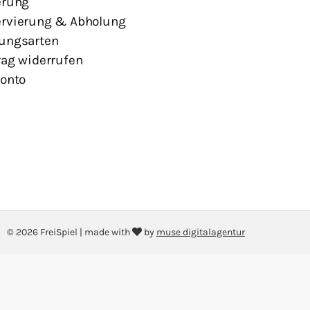
erung
rvierung & Abholung
ungsarten
rag widerrufen
Konto
© 2026 FreiSpiel
|
made with
by
muse digitalagentur