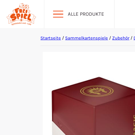
ALLE PRODUKTE
Startseite
/
Sammelkartenspiele
/
Zubehör
/
Aktion Hoher Spielwert
Escape Games
Events
Gesellschaftsspiele
Krimi-Dinner
Living Card Games