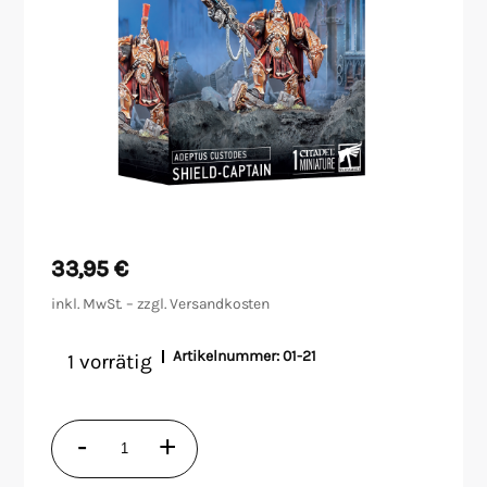
Malen/Modellbau
Rollenspiele
Sammelkartenspiele
Spielzubehör
Tabletop
33,95
€
inkl. MwSt. – zzgl.
Versandkosten
Würfel
Artikelnummer:
01-21
1 vorrätig
Schildkommandant
-
+
Menge