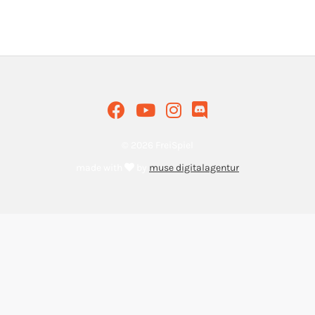
© 2026 FreiSpiel
made with
by
muse digitalagentur