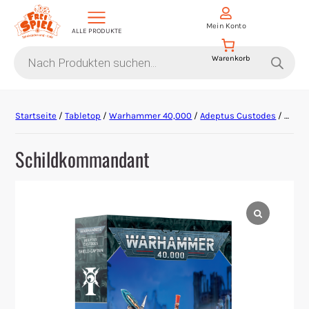
Mein Konto
ALLE PRODUKTE
Products
search
Aktion Hoher Spielwert
Startseite
/
Tabletop
/
Warhammer 40,000
/
Adeptus Custodes
/ Schildkommandant
Escape Games
Schildkommandant
Events
Gesellschaftsspiele
Krimi-Dinner
Living Card Games