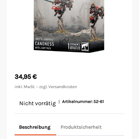
Malen/Modellbau
Rollenspiele
Sammelkartenspiele
Spielzubehör
Tabletop
34,95
€
inkl. MwSt. – zzgl.
Versandkosten
Würfel
Artikelnummer:
52-61
Nicht vorrätig
Beschreibung
Produktsicherheit