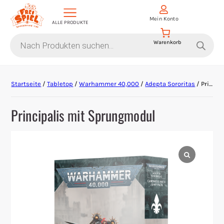
Mein Konto
ALLE PRODUKTE
Products
search
Aktion Hoher Spielwert
Startseite
/
Tabletop
/
Warhammer 40,000
/
Adepta Sororitas
/ Principalis mit Sprungmodul
Escape Games
Principalis mit Sprungmodul
Events
Gesellschaftsspiele
Krimi-Dinner
Living Card Games