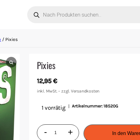
Products
search
e
/ Pixies
Pixies
12,95
€
inkl. MwSt. – zzgl.
Versandkosten
Artikelnummer:
18520G
1 vorrätig
Pixies
-
+
In den Ware
Menge