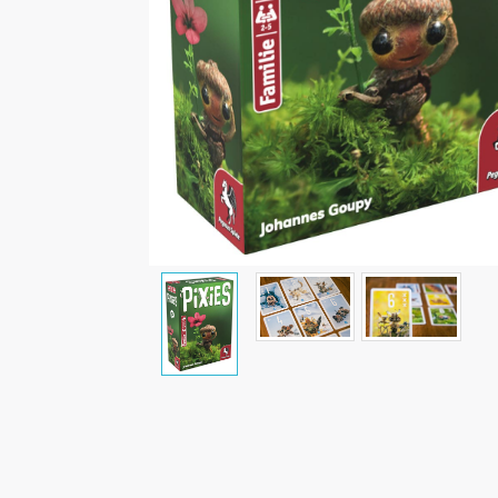
Malen/Modellbau
Rollenspiele
Sammelkartenspiele
Spielzubehör
Tabletop
Würfel