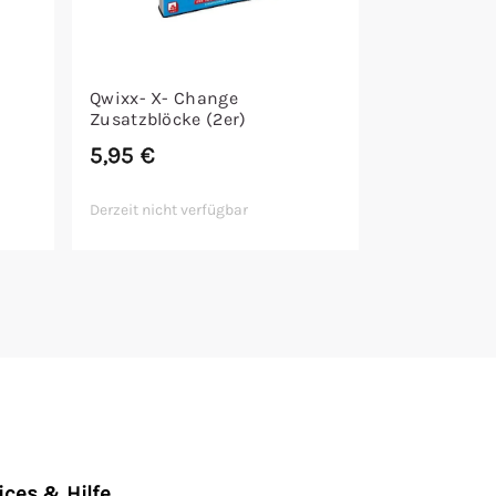
Qwixx- X- Change
Zusatzblöcke (2er)
5,95
€
Derzeit nicht verfügbar
ices & Hilfe