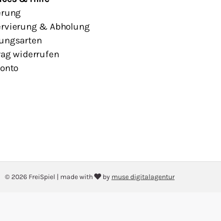
erung
rvierung & Abholung
ungsarten
rag widerrufen
Konto
© 2026 FreiSpiel
|
made with
by
muse digitalagentur