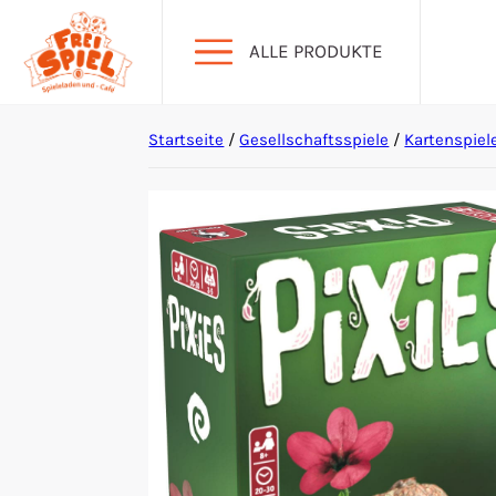
ALLE PRODUKTE
Startseite
/
Gesellschaftsspiele
/
Kartenspiel
Aktion Hoher Spielwert
Escape Games
Events
Gesellschaftsspiele
Krimi-Dinner
Living Card Games