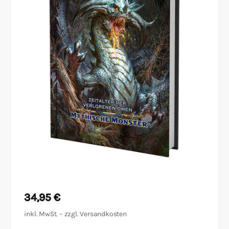
Malen/Modellbau
Rollenspiele
Sammelkartenspiele
Spielzubehör
Tabletop
Würfel
34,95
€
inkl. MwSt. – zzgl.
Versandkosten