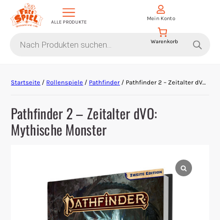
Mein Konto
ALLE PRODUKTE
Products
search
Aktion Hoher Spielwert
Startseite
/
Rollenspiele
/
Pathfinder
/ Pathfinder 2 – Zeitalter dVO: Mythische Monster
Escape Games
Pathfinder 2 – Zeitalter dVO:
Events
Mythische Monster
Gesellschaftsspiele
Krimi-Dinner
Living Card Games