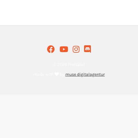
© 2026 FreiSpiel
made with
by
muse digitalagentur