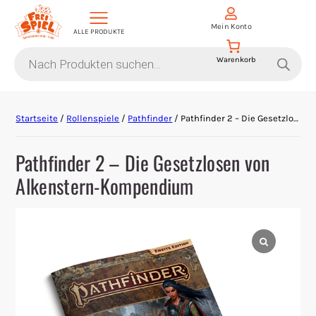
Mein Konto
ALLE PRODUKTE
Products
search
Aktion Hoher Spielwert
Startseite
/
Rollenspiele
/
Pathfinder
/ Pathfinder 2 – Die Gesetzlosen von Alkenstern-Kompendium
Escape Games
Pathfinder 2 – Die Gesetzlosen von
Events
Alkenstern-Kompendium
Gesellschaftsspiele
Krimi-Dinner
Living Card Games