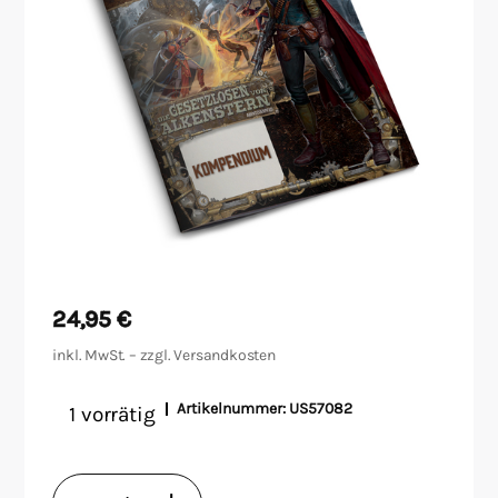
Malen/Modellbau
Rollenspiele
Sammelkartenspiele
Spielzubehör
Tabletop
24,95
€
Würfel
inkl. MwSt. – zzgl.
Versandkosten
Artikelnummer:
US57082
1 vorrätig
Pathfinder