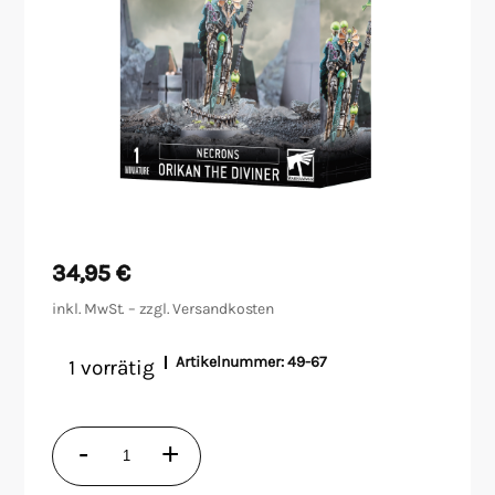
Malen/Modellbau
Rollenspiele
Sammelkartenspiele
Spielzubehör
Tabletop
34,95
€
inkl. MwSt. – zzgl.
Versandkosten
Würfel
Artikelnummer:
49-67
1 vorrätig
Orikan
-
+
der