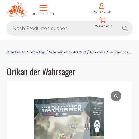
Mein Konto
ALLE PRODUKTE
Products
search
Aktion Hoher Spielwert
Startseite
/
Tabletop
/
Warhammer 40,000
/
Necrons
/ Orikan der Wahrsager
Escape Games
Orikan der Wahrsager
Events
Gesellschaftsspiele
Krimi-Dinner
Living Card Games