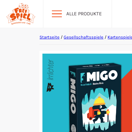
ALLE PRODUKTE
Startseite
/
Gesellschaftsspiele
/
Kartenspiel
Aktion Hoher Spielwert
Escape Games
Events
Gesellschaftsspiele
Krimi-Dinner
Living Card Games