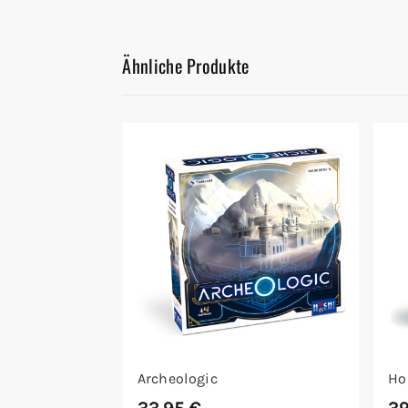
Ähnliche Produkte
Archeologic
Ho
33,95
€
3