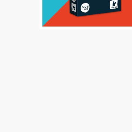
Malen/Modellbau
Rollenspiele
Sammelkartenspiele
Spielzubehör
Tabletop
Würfel