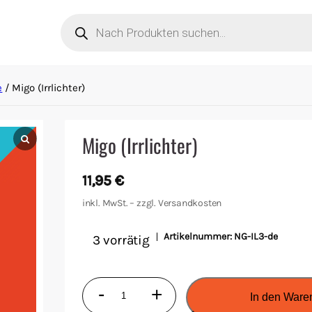
Products
search
e
/ Migo (Irrlichter)
Migo (Irrlichter)
11,95
€
inkl. MwSt. – zzgl.
Versandkosten
Artikelnummer:
NG-IL3-de
3 vorrätig
Migo
-
+
In den Ware
(Irrlichter)