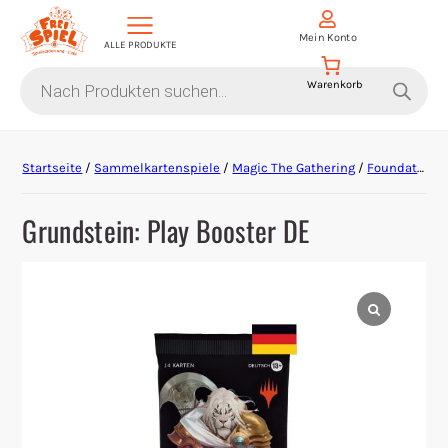
Mein Konto
ALLE PRODUKTE
Products
search
Aktion Hoher Spielwert
Startseite
/
Sammelkartenspiele
/
Magic The Gathering
/
Foundations
Escape Games
Grundstein: Play Booster DE
Events
Gesellschaftsspiele
Krimi-Dinner
Living Card Games