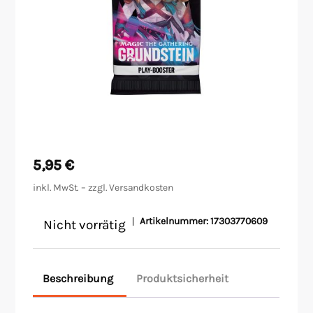
Malen/Modellbau
Rollenspiele
Sammelkartenspiele
Spielzubehör
5,95
€
Tabletop
inkl. MwSt. – zzgl.
Versandkosten
Würfel
Artikelnummer:
17303770609
Nicht vorrätig
Beschreibung
Produktsicherheit