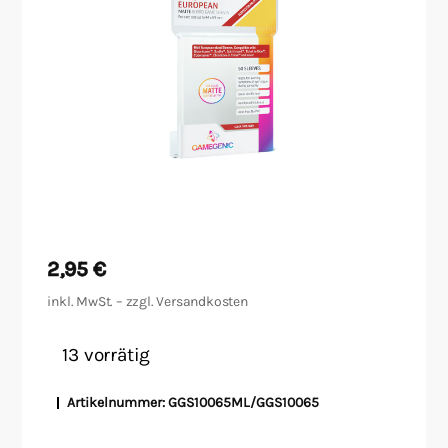
Malen/Modellbau
Rollenspiele
Sammelkartenspiele
Spielzubehör
Tabletop
2,95
€
Würfel
inkl. MwSt. – zzgl.
Versandkosten
13 vorrätig
Artikelnummer:
GGS10065ML/GGS10065