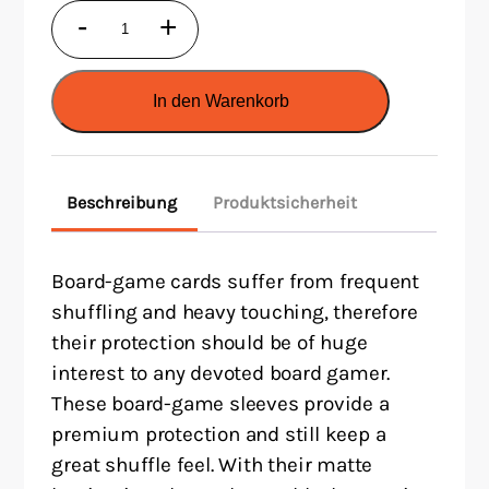
Gamegenic
-
+
MATTE
Mini
In den Warenkorb
European-
Sized
Boardgame
Beschreibung
Produktsicherheit
Sleeves
46
x
Board-game cards suffer from frequent
•
shuffling and heavy touching, therefore
their protection should be of huge
71
interest to any devoted board gamer.
mm
These board-game sleeves provide a
Clear
premium protection and still keep a
Menge
great shuffle feel. With their matte