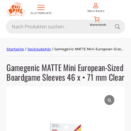
Mein Konto
ALLE PRODUKTE
Products
search
Aktion Hoher Spielwert
Startseite
/
Spielzubehör
/ Gamegenic MATTE Mini European-Sized Boardgame Sleeves 46 x • 71 mm Clear
Escape Games
Gamegenic MATTE Mini European-Sized
Events
Boardgame Sleeves 46 x • 71 mm Clear
Gesellschaftsspiele
Krimi-Dinner
Living Card Games