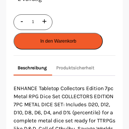
ENHANCE
-
+
Tabletop
Collectors
In den Warenkorb
Edition
7pc
Metal
Beschreibung
Produktsicherheit
RPG
Dice
Set
ENHANCE Tabletop Collectors Edition 7pc
Purple
Metal RPG Dice Set COLLECTORS EDITION
7PC METAL DICE SET: Includes D20, D12,
Menge
D10, D8, D6, D4, and D% (percentile) for a
complete metal dice set ready for TTRPGs
like D&D, Call of Cthulhu, Savage Worlds,