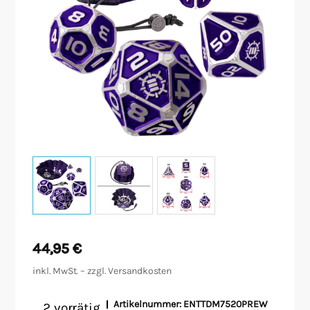
Malen/Modellbau
Rollenspiele
Sammelkartenspiele
Spielzubehör
Tabletop
Würfel
44,95
€
inkl. MwSt. – zzgl.
Versandkosten
Artikelnummer:
ENTTDM7520PREW
2 vorrätig