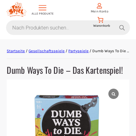
Mein Konto
ALLE PRODUKTE
Products
search
Aktion Hoher Spielwert
Startseite
/
Gesellschaftsspiele
/
Partyspiele
/ Dumb Ways To Die – Das Kartenspiel!
Escape Games
Dumb Ways To Die – Das Kartenspiel!
Events
Gesellschaftsspiele
Krimi-Dinner
Living Card Games