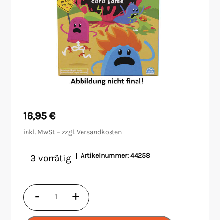
Malen/Modellbau
Rollenspiele
Sammelkartenspiele
Spielzubehör
16,95
€
Tabletop
inkl. MwSt. – zzgl.
Versandkosten
Würfel
Artikelnummer:
44258
3 vorrätig
Dumb
-
+
Ways