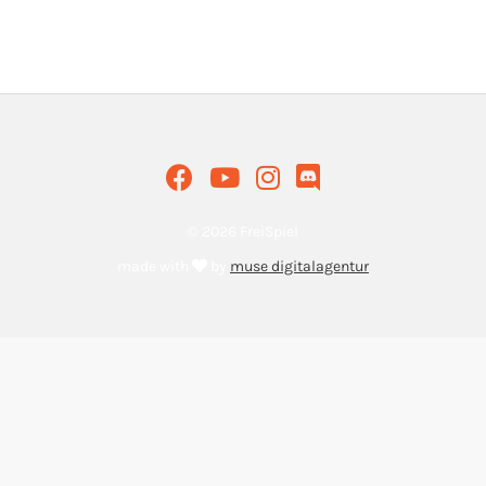
© 2026 FreiSpiel
made with
by
muse digitalagentur