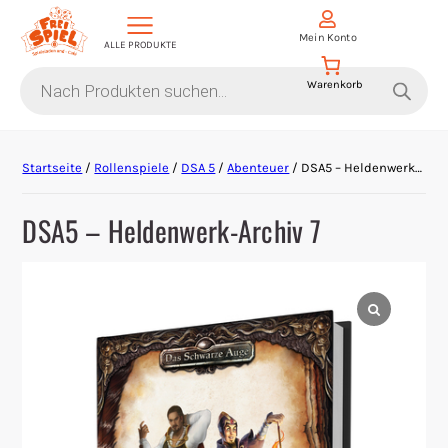
Mein Konto
ALLE PRODUKTE
Products
search
Aktion Hoher Spielwert
Startseite
/
Rollenspiele
/
DSA 5
/
Abenteuer
/ DSA5 – Heldenwerk-Archiv 7
Escape Games
DSA5 – Heldenwerk-Archiv 7
Events
Gesellschaftsspiele
Krimi-Dinner
Living Card Games