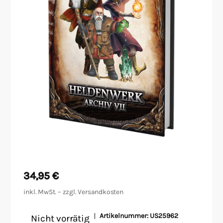
Malen/Modellbau
Rollenspiele
Sammelkartenspiele
Spielzubehör
Tabletop
Würfel
34,95
€
inkl. MwSt. – zzgl.
Versandkosten
Artikelnummer:
US25962
Nicht vorrätig