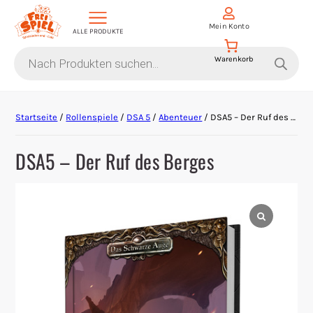
Mein Konto
ALLE PRODUKTE
Products
search
Aktion Hoher Spielwert
Startseite
/
Rollenspiele
/
DSA 5
/
Abenteuer
/ DSA5 – Der Ruf des Berges
Escape Games
DSA5 – Der Ruf des Berges
Events
Gesellschaftsspiele
Krimi-Dinner
Living Card Games