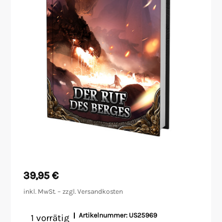
Malen/Modellbau
Rollenspiele
Sammelkartenspiele
Spielzubehör
Tabletop
Würfel
39,95
€
inkl. MwSt. – zzgl.
Versandkosten
Artikelnummer:
US25969
1 vorrätig