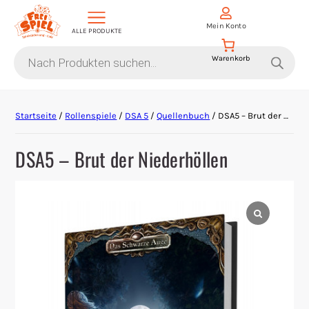
Mein Konto
ALLE PRODUKTE
Products
search
Aktion Hoher Spielwert
Startseite
/
Rollenspiele
/
DSA 5
/
Quellenbuch
/ DSA5 – Brut der Niederhöllen
Escape Games
DSA5 – Brut der Niederhöllen
Events
Gesellschaftsspiele
Krimi-Dinner
Living Card Games