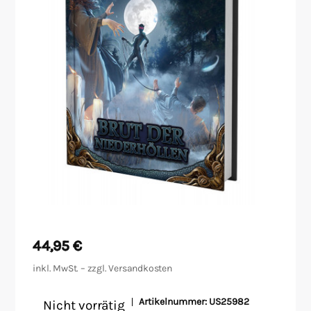
Malen/Modellbau
Rollenspiele
Sammelkartenspiele
Spielzubehör
Tabletop
Würfel
44,95
€
inkl. MwSt. – zzgl.
Versandkosten
Artikelnummer:
US25982
Nicht vorrätig