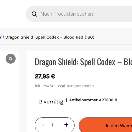
Products
search
r
/ Dragon Shield: Spell Codex – Blood Red (160)
Dragon Shield: Spell Codex – B
27,95
€
inkl. MwSt. – zzgl.
Versandkosten
Artikelnummer:
ART50018
2 vorrätig
Dragon
-
+
In den Ware
Shield: