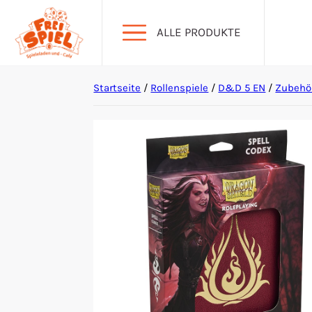
ALLE PRODUKTE
Startseite
/
Rollenspiele
/
D&D 5 EN
/
Zubehö
Aktion Hoher Spielwert
Escape Games
Events
Gesellschaftsspiele
Krimi-Dinner
Living Card Games