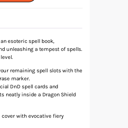
 an esoteric spell book,
d unleashing a tempest of spells.
level.
your remaining spell slots with the
erase marker.
icial DnD spell cards and
s neatly inside a Dragon Shield
 cover with evocative fiery