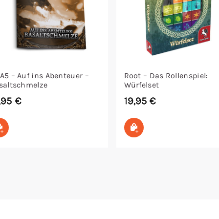
A5 – Auf ins Abenteuer –
Root – Das Rollenspiel:
saltschmelze
Würfelset
,95
€
19,95
€
In den Warenkorb
In den Warenkorb