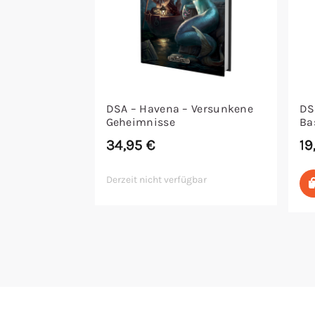
DSA – Havena – Versunkene
DS
Geheimnisse
Ba
34,95
€
19
Derzeit nicht verfügbar