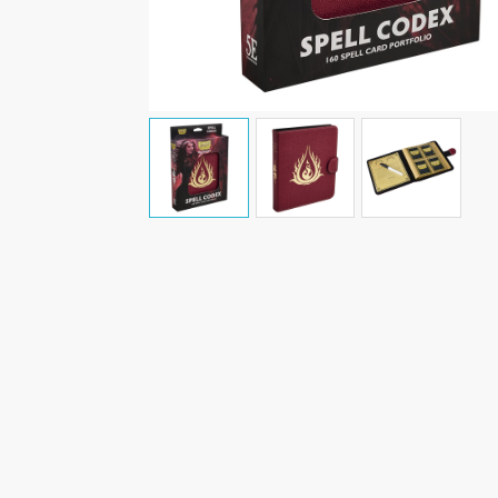
Malen/Modellbau
Rollenspiele
Sammelkartenspiele
Spielzubehör
Tabletop
Würfel