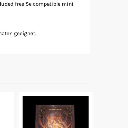
cluded free 5e compatible mini
naten geeignet.