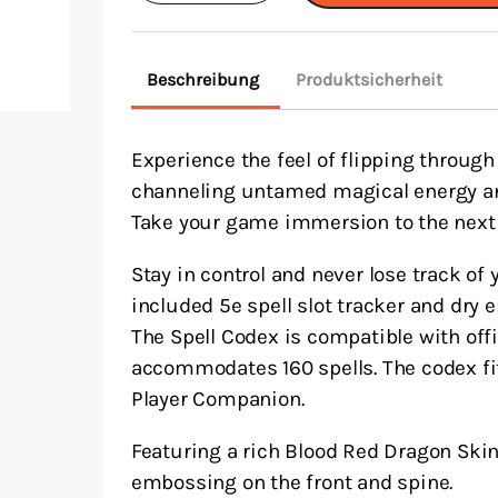
Spell
Codex
Beschreibung
Produktsicherheit
–
Blood
Experience the feel of flipping through
Red
channeling untamed magical energy an
(160)
Take your game immersion to the next 
Menge
Stay in control and never lose track of 
included 5e spell slot tracker and dry 
The Spell Codex is compatible with off
accommodates 160 spells. The codex fit
Player Companion.
Featuring a rich Blood Red Dragon Skin
embossing on the front and spine.