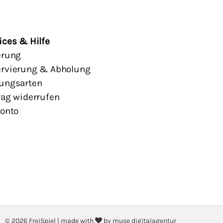
ices & Hilfe
erung
rvierung & Abholung
ungsarten
rag widerrufen
Konto
© 2026 FreiSpiel
|
made with
by
muse digitalagentur