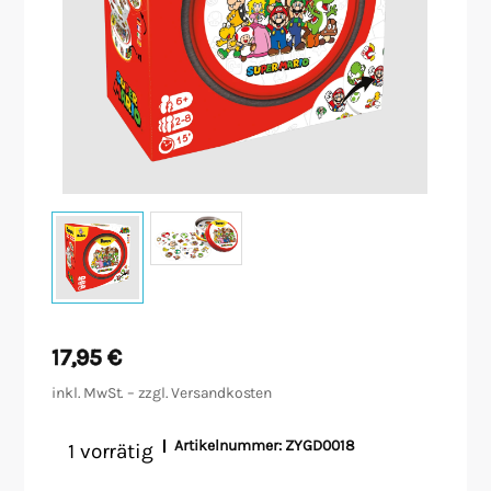
Malen/Modellbau
Rollenspiele
Sammelkartenspiele
Spielzubehör
Tabletop
Würfel
17,95
€
inkl. MwSt. – zzgl.
Versandkosten
Artikelnummer:
ZYGD0018
1 vorrätig