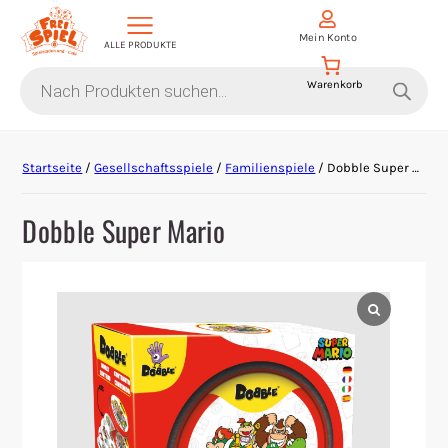
Mein Konto
ALLE PRODUKTE
Products
search
Aktion Hoher Spielwert
Startseite
/
Gesellschaftsspiele
/
Familienspiele
/ Dobble Super Mario
Escape Games
Dobble Super Mario
Events
Gesellschaftsspiele
Krimi-Dinner
Living Card Games