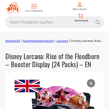
Mein Konto
ALLE PRODUKTE
Products
search
Aktion Hoher Spielwert
Startseite
/
Sammelkartenspiele
/
Lorcana
/ Disney Lorcana: Rise of the Floodborn – Booster Display (24 Packs) – EN
Escape Games
Disney Lorcana: Rise of the Floodborn
Events
– Booster Display (24 Packs) – EN
Gesellschaftsspiele
Krimi-Dinner
Living Card Games