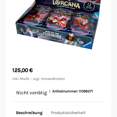
Malen/Modellbau
Rollenspiele
Sammelkartenspiele
Spielzubehör
Tabletop
125,00
€
Würfel
inkl. MwSt. – zzgl.
Versandkosten
Artikelnummer:
11098271
Nicht vorrätig
Beschreibung
Produktsicherheit