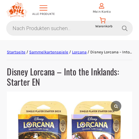
Mein Konto
ALLE PRODUKTE
Products
search
Aktion Hoher Spielwert
Startseite
/
Sammelkartenspiele
/
Lorcana
/ Disney Lorcana – Into the Inklands: Starter EN
Escape Games
Disney Lorcana – Into the Inklands:
Events
Starter EN
Gesellschaftsspiele
Krimi-Dinner
Living Card Games