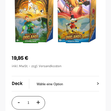
Malen/Modellbau
Rollenspiele
Sammelkartenspiele
Spielzubehör
19,95
€
Tabletop
inkl. MwSt. – zzgl.
Versandkosten
Würfel
Deck
Disney
-
+
Lorcana