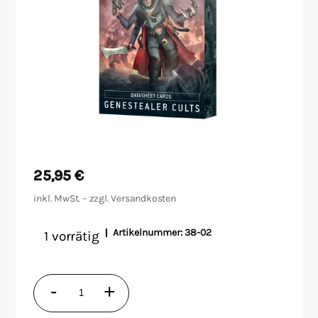
Malen/Modellbau
Rollenspiele
Sammelkartenspiele
Spielzubehör
Tabletop
25,95
€
inkl. MwSt. – zzgl.
Versandkosten
Würfel
Artikelnummer:
38-02
1 vorrätig
Datenblattkarten:
-
+
Genestealer