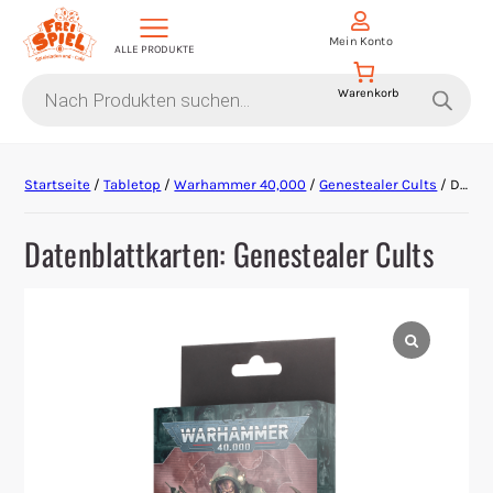
Mein Konto
ALLE PRODUKTE
Products
search
Aktion Hoher Spielwert
Startseite
/
Tabletop
/
Warhammer 40,000
/
Genestealer Cults
/ Datenblattkarten: Genestealer Cults
Escape Games
Datenblattkarten: Genestealer Cults
Events
Gesellschaftsspiele
Krimi-Dinner
Living Card Games