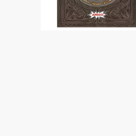
Malen/Modellbau
Rollenspiele
Sammelkartenspiele
Spielzubehör
Tabletop
Würfel