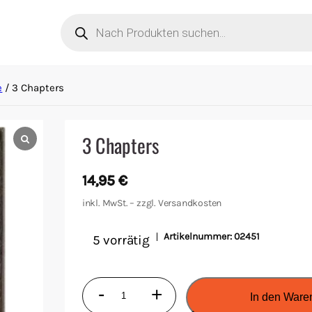
Products
search
e
/ 3 Chapters
3 Chapters
14,95
€
inkl. MwSt. – zzgl.
Versandkosten
Artikelnummer:
02451
5 vorrätig
3
-
+
In den Ware
Chapters