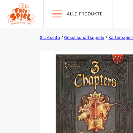
ALLE PRODUKTE
Startseite
/
Gesellschaftsspiele
/
Kartenspiel
Aktion Hoher Spielwert
Escape Games
Events
Gesellschaftsspiele
Krimi-Dinner
Living Card Games