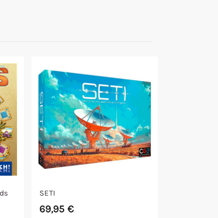
rds
SETI
69,95
€