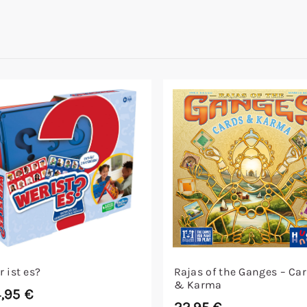
r ist es?
Rajas of the Ganges – Ca
& Karma
4,95
€
22,95
€