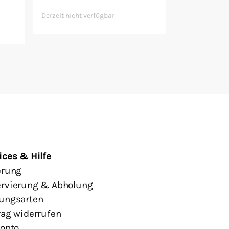
Derzeit nicht verfügbar
ices & Hilfe
erung
rvierung & Abholung
ungsarten
rag widerrufen
Konto